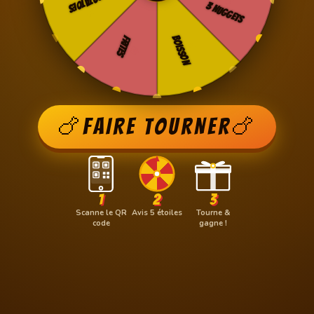
🍗
FAIRE TOURNER
🍗
1
2
3
Scanne le QR
Avis 5 étoiles
Tourne &
code
gagne !